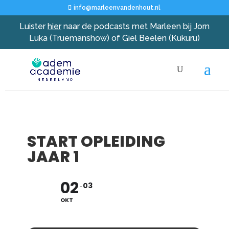
info@marleenvandenhout.nl
Luister
hier
naar de podcasts met Marleen bij Jorn
Luka (Truemanshow) of Giel Beelen (Kukuru)
START OPLEIDING
JAAR 1
02
03
OKT