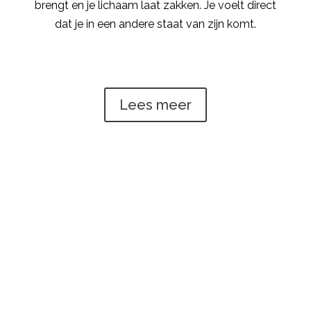
brengt en je lichaam laat zakken. Je voelt direct
dat je in een andere staat van zijn komt.
Lees meer
Stemmen
“
Ik heb geleerd om niet ‘aan te blijven staan’ in
gezelschap, maar om ‘uit te gaan’ en dicht bij mezelf
te blijven. Ik kan zakken in mijn lichaam en voel mijn