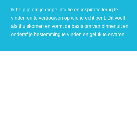
Ik help je om je diepe intuïtie en inspiratie terug te
vinden en te vertrouwen op wie je echt bent. Dit voelt
als thuiskomen en vormt de basis om van binnenuit en
onderaf je bestemming te vinden en geluk te ervaren.
“Het laatste wat we leren is eenvoud”
Hoe meer nieuwe (adem)bewegingen ik ontdekte, des
te meer bevrijding ik ervoer. Vanaf het begin van deze
ontdekkingstocht nam ik anderen mee om zichzelf te
leren helen. Ik had steun aan vele methoden en
therapieën (zie onderaan***), maar uiteindelijk voelde
dat omslachtig. Het kan toch niet zo zijn dat het proces
om weer vrijuit te leren ademen en leven gevat wordt in