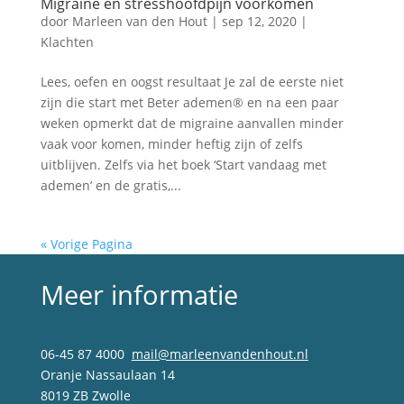
Migraine en stresshoofdpijn voorkomen
door
Marleen van den Hout
|
sep 12, 2020
|
Klachten
Lees, oefen en oogst resultaat Je zal de eerste niet
zijn die start met Beter ademen® en na een paar
weken opmerkt dat de migraine aanvallen minder
vaak voor komen, minder heftig zijn of zelfs
uitblijven. Zelfs via het boek ‘Start vandaag met
ademen’ en de gratis,...
« Vorige Pagina
Meer informatie
06-45 87 4000
mail@marleenvandenhout.nl
Oranje Nassaulaan 14
8019 ZB Zwolle